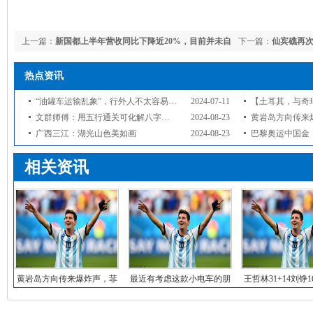
上一篇：
新国都上半年营收同比下降近20%，目前并未自
下一篇：
仙宾礁再次
研或拥有大模型产品
态，已经开始清场
热点资讯
“油罐车运输乱象”，行外人不太容易理解食品业标准、限量之类术语
2024-07-11
【土耳其，与奇瑞汽车进行投资谈判
文群师傅：用五行通关可化解八字子女星受克
2024-08-23
黄岩岛方向传来爆炸声，菲律宾渔船
广西三江：湖光山色美如画
2024-08-23
巴黎奥运中国金
相关资讯
黄岩岛方向传来爆炸声，菲
最近有考虑这款小电车的朋
王哲林31+14刘铮1
律宾渔船爆炸，中
友们吗？#高颜值
力克浙江