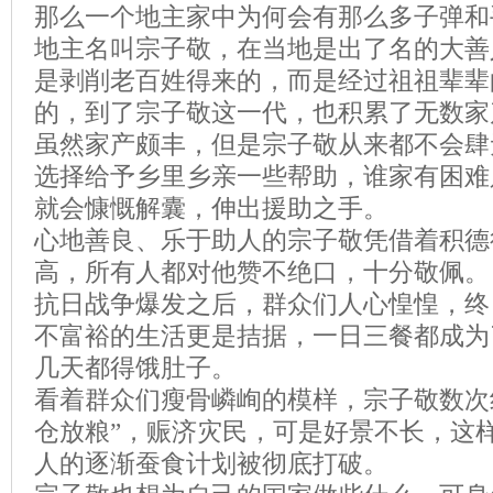
那么一个地主家中为何会有那么多子弹和
地主名叫宗子敬，在当地是出了名的大善
是剥削老百姓得来的，而是经过祖祖辈辈
的，到了宗子敬这一代，也积累了无数家
虽然家产颇丰，但是宗子敬从来都不会肆
选择给予乡里乡亲一些帮助，谁家有困难
就会慷慨解囊，伸出援助之手。
心地善良、乐于助人的宗子敬凭借着积德
高，所有人都对他赞不绝口，十分敬佩。
抗日战争爆发之后，群众们人心惶惶，终
不富裕的生活更是拮据，一日三餐都成为
几天都得饿肚子。
看着群众们瘦骨嶙峋的模样，宗子敬数次
仓放粮”，赈济灾民，可是好景不长，这
人的逐渐蚕食计划被彻底打破。