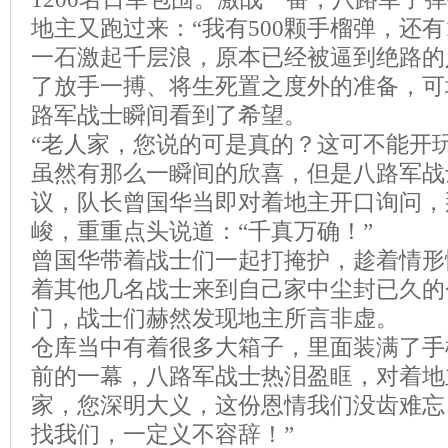
地主又跑过来：“我有500颗手榴弹，还有
一石激起千层浪，原本已经被逼到绝路的
了放手一搏、将生死置之度外的准备，可
路军战士瞬间看到了希望。
“老人家，您说的可是真的？这可不能开玩
虽然有那么一瞬间的欣喜，但是八路军战
议，队长曾国华当即对着地主开口询问，
峻，重重点头说道：“千真万确！”
曾国华带着战士们一起打掩护，趁着情形
着其他几名战士来到自己家中尘封已久的
门，战士们赫然发现地主所言非虚。
仓库当中有着很多大箱子，里面装满了手
前的一幕，八路军战士热泪盈眶，对着地
家，您深明大义，这份恩情我们没齿难忘
找我们，一定义不容辞！”