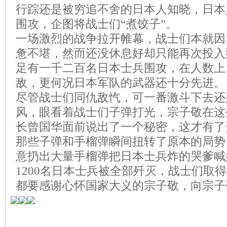
行踪还是被穷追不舍的日本人知晓，日本
围攻，企图将战士们“煮饺子”。
一场激烈的战争拉开帷幕，战士们本就因
惫不堪，然而还没休息好却只能再次投入
足有一千二百名日本士兵围攻，在人数上
敌，更何况日本军队的武器还十分先进。
尽管战士们同仇敌忾，可一番激斗下去还
风，眼看着战士们子弹打光，宗子敬在这
长曾国华面前说出了一个秘密，这才有了
那些子弹和手榴弹瞬间扭转了原本的局势
意扔出大量手榴弹把日本士兵炸的哭爹喊
1200名日本士兵被全部歼灭，战士们取
都要感谢心怀国家大义的宗子敬，向宗子