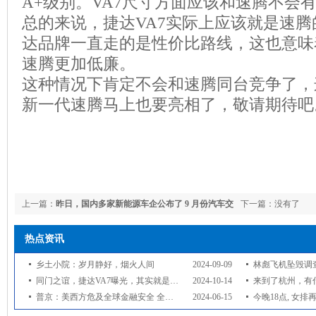
A+级别。VA7尺寸方面应该和速腾不会
总的来说，捷达VA7实际上应该就是速
达品牌一直走的是性价比路线，这也意味
速腾更加低廉。
这种情况下肯定不会和速腾同台竞争了，
新一代速腾马上也要亮相了，敬请期待吧
上一篇：
昨日，国内多家新能源车企公布了 9 月份汽车交
下一篇：没有了
付情况。 · 理想汽车
热点资讯
乡土小院：岁月静好，烟火人间
2024-09-09
林彪飞机坠毁调查：
同门之谊，捷达VA7曝光，其实就是换标速腾
2024-10-14
来到了杭州，有什么需要注意的？ 
普京：美西方危及全球金融安全 全球对西方国家货币不信任度上升
2024-06-15
今晚18点, 女排再战日本,