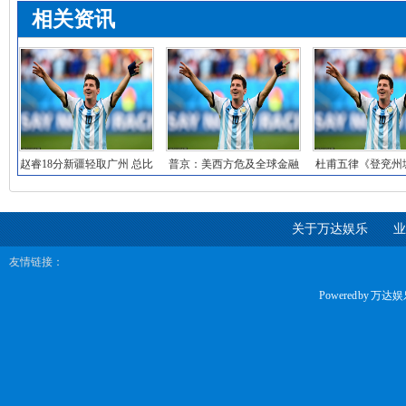
相关资讯
赵睿18分新疆轻取广州 总比
普京：美西方危及全球金融
杜甫五律《登兖州
分3-1晋级
安全 全球对西方
记
关于万达娱乐
业
友情链接：
Powered by
万达娱